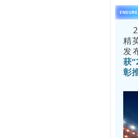
ENSURE
精
发
获
彰