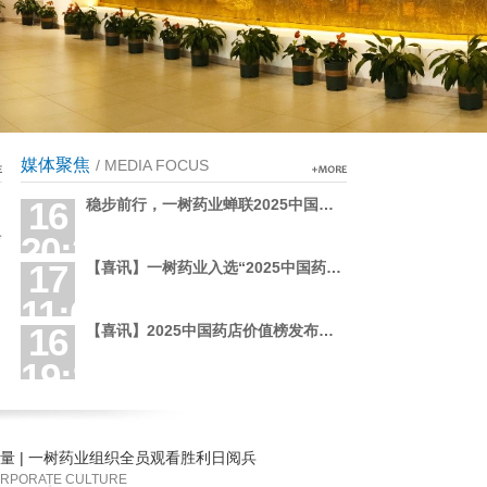
媒体聚焦
/ MEDIA FOCUS
16
稳步前行，一树药业蝉联2025中国药品零售综合竞争力百强榜!
黔
20:23:00
17
【喜讯】一树药业入选“2025中国药品零售城市群竞争力十强”
SEP
11:04:03
16
【喜讯】2025中国药店价值榜发布，一树药业再登百强榜！
SEP
19:18:25
SEP
量 | 一树药业组织全员观看胜利日阅兵
RPORATE CULTURE