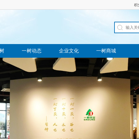
积
树
一树动态
企业文化
一树商城