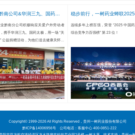
一树黔南公司&华润三九、国药太极开展“关爱骑手”公益活动
药业黔南分公司积极响应关爱户外劳动者
连续多年上榜百强，荣登 “2025 中国
，携手华润三九、国药太极，用一场 “关
综合竞争力百强榜” 第 23 位！
” 公益捐赠活动，为他们送去健康关怀与
藉。
Copyright© 1999-
2026
All Rights Reserved，贵州一树药业股份有限公司
黔ICP备14006956号 公司电话：客服中心 400-0851-222
贵阳市双龙航空港经济区龙水路建筑科技产业园2号楼 一树大厦 技术支持：
贵州一